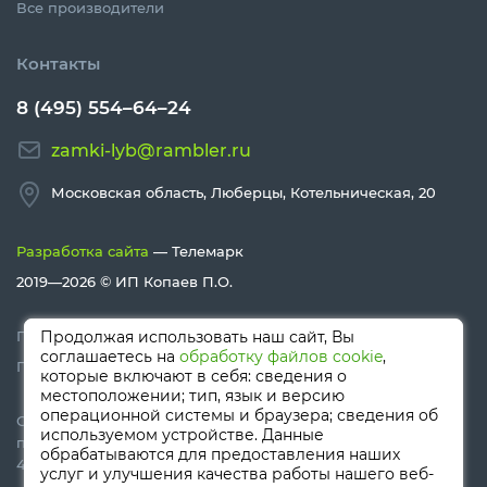
Все производители
Контакты
8 (495) 554–64–24
zamki-lyb@rambler.ru
Московская область, Люберцы, Котельническая, 20
Разработка сайта
— Телемарк
2019—2026 ©
ИП Копаев П.О.
Политика конфиденциальности
Продолжая использовать наш сайт, Вы
соглашаетесь на
обработку файлов cookie
,
Политика Cookies
которые включают в себя: сведения о
местоположении; тип, язык и версию
операционной системы и браузера; сведения об
Сайт носит информационный характер и не является
используемом устройстве. Данные
публичной офертой, определяемой положениями Статьи
обрабатываются для предоставления наших
437 (п.2) ГК РФ
услуг и улучшения качества работы нашего веб-