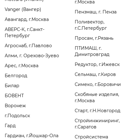
г.Москва
Vanger (Вангер)
Пензмаш, г. Пенза
Авангард, г.Москва
Поливектор,
г.С.Петербург
АВЕРС-К, г.Санкт-
Петербург
Просам, г.Рязань
Агроснаб, г.Павлово
ПТИМАШ, г.
Димитровград
Алми, г. Орехово-Зуево
Редуктор, г.Ижевск
Арес, г.Москва
Сельмаш, г.Киров
Белгород
Симеко, г.Боровичи
Билар
Скобяные изделия,
БОВЕНТ
г.Москва
Воронеж
Старт, г.Н.Новгород
г.Подольск
Стройинжиниринг,
Гард
г.Саратов
Гардиан, г.Йошкар-Ола
Стройсистема