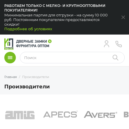
РАБОТАЕМ ТОЛЬКО С МЕЛКО- И КРУПНООПТОВЫМИ
ПОКУПАТЕЛЯМИ!
Минимальная партия для отгрузки - на сумму 10 000
За
руб. Постоянным покупателям предоставляются
скидки!
Подробнее об условиях
Меню
Найти
Главная
Производители
Производители