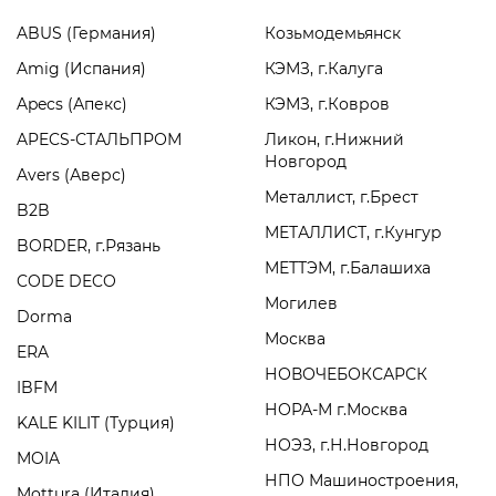
ABUS (Германия)
Козьмодемьянск
Amig (Испания)
КЭМЗ, г.Калуга
Apecs (Апекс)
КЭМЗ, г.Ковров
APECS-СТАЛЬПРОМ
Ликон, г.Нижний
Новгород
Avers (Аверс)
Металлист, г.Брест
B2B
МЕТАЛЛИСТ, г.Кунгур
BORDER, г.Рязань
МЕТТЭМ, г.Балашиха
CODE DECO
Могилев
Dorma
Москва
ERA
НОВОЧЕБОКСАРСК
IBFM
НОРА-М г.Москва
KALE KILIT (Турция)
НОЭЗ, г.Н.Новгород
MOIA
НПО Машиностроения,
Mottura (Италия)