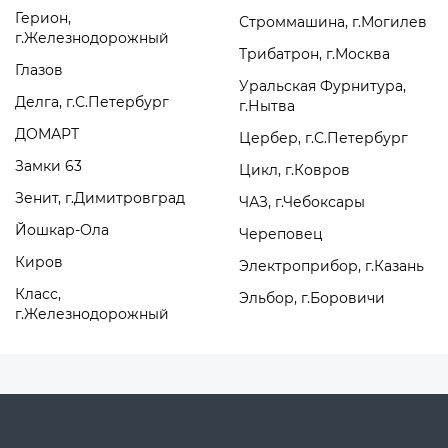
Герион,
Строммашина, г.Могилев
г.Железнодорожный
Трибатрон, г.Москва
Глазов
Уральская Фурнитура,
Делга, г.С.Петербург
г.Нытва
ДОМАРТ
Цербер, г.С.Петербург
Замки 63
Цикл, г.Ковров
Зенит, г.Димитровград
ЧАЗ, г.Чебоксары
Йошкар-Ола
Череповец
Киров
Электроприбор, г.Казань
Класс,
Эльбор, г.Боровичи
г.Железнодорожный