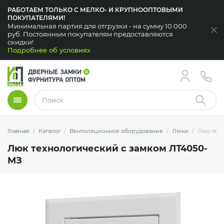
РАБОТАЕМ ТОЛЬКО С МЕЛКО- И КРУПНООПТОВЫМИ
ПОКУПАТЕЛЯМИ!
Минимальная партия для отгрузки - на сумму 10 000
За
руб. Постоянным покупателям предоставляются
скидки!
Подробнее об условиях
Меню
Найти
Главная
Каталог
Вентиляционное оборудование
Люки
Люк техн
Люк технологический с замком ЛТ4050-
МЗ