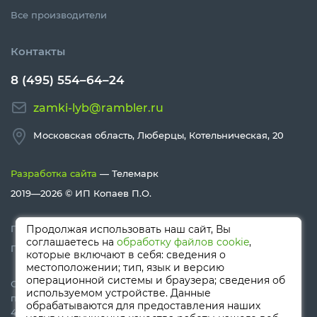
Все производители
Контакты
8 (495) 554–64–24
zamki-lyb@rambler.ru
Московская область, Люберцы, Котельническая, 20
Разработка сайта
— Телемарк
2019—2026 ©
ИП Копаев П.О.
Политика конфиденциальности
Продолжая использовать наш сайт, Вы
соглашаетесь на
обработку файлов cookie
,
Политика Cookies
которые включают в себя: сведения о
местоположении; тип, язык и версию
операционной системы и браузера; сведения об
Сайт носит информационный характер и не является
используемом устройстве. Данные
публичной офертой, определяемой положениями Статьи
обрабатываются для предоставления наших
437 (п.2) ГК РФ