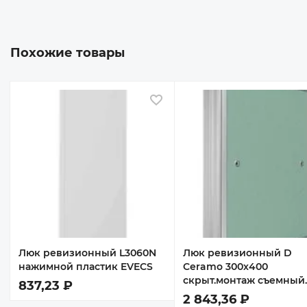
Похожие товары
 избранное
В избранное
Люк ревизионный L3060N
Люк ревизионный D
нажимной пластик EVECS
Ceramo 300х400
скрыт.монтаж съемный
837,23 ₽
алюминий EVECS
2 843,36 ₽