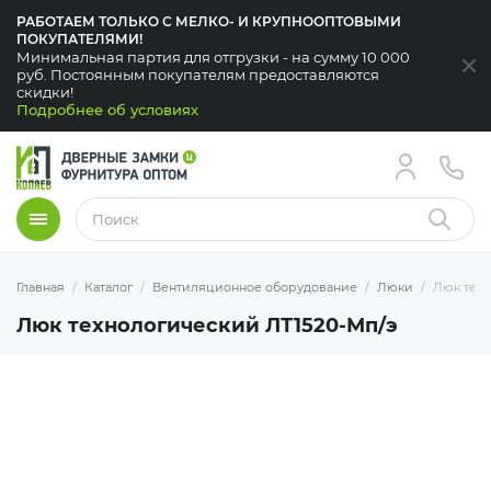
РАБОТАЕМ ТОЛЬКО С МЕЛКО- И КРУПНООПТОВЫМИ
ПОКУПАТЕЛЯМИ!
Минимальная партия для отгрузки - на сумму 10 000
За
руб. Постоянным покупателям предоставляются
скидки!
Подробнее об условиях
Меню
Найти
Главная
Каталог
Вентиляционное оборудование
Люки
Люк техн
Люк технологический ЛТ1520-Мп/э