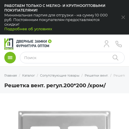
РАБОТАЕМ ТОЛЬКО С МЕЛКО- И КРУПНООПТОВЫМИ
ПОКУПАТЕЛЯМИ!
Минимальная партия для отгрузки - на сумму 10 000
За
руб. Постоянным покупателям предоставляются
скидки!
Подробнее об условиях
Меню
Найти
Главная
Каталог
Сопутствующие товары
Решетки вент.
Решетка в
Решетка вент. регул.200*200 /хром/