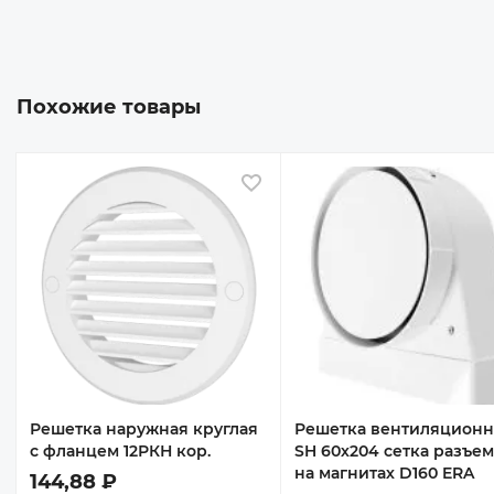
Похожие товары
 избранное
В избранное
Решетка наружная круглая
Решетка вентиляционн
с фланцем 12РКН кор.
SH 60х204 сетка разъе
на магнитах D160 ERA
144,88 ₽