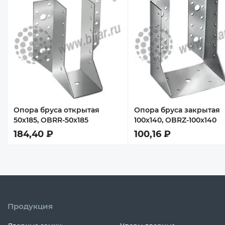
 избранное
В избранное
Опора бруса открытая
Опора бруса закрытая
50х185, OBRR-50x185
100х140, OBRZ-100x140
184,40 ₽
100,16 ₽
Продукция