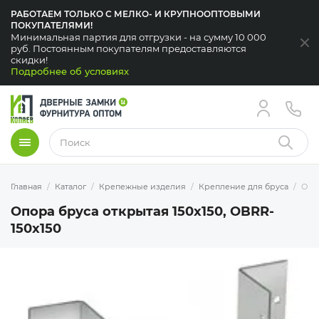
РАБОТАЕМ ТОЛЬКО С МЕЛКО- И КРУПНООПТОВЫМИ
ПОКУПАТЕЛЯМИ!
Минимальная партия для отгрузки - на сумму 10 000
За
руб. Постоянным покупателям предоставляются
скидки!
Подробнее об условиях
Меню
Найти
Главная
Каталог
Крепежные изделия
Крепление для бруса
Опор
Опора бруса открытая 150х150, OBRR-
150x150