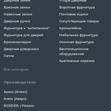
Дверные замки
Упоры дверные
Врезные замки
Воротная фурнитура
Навесные замки
Почтовые ящики
Дверные ручки
Сопутствующие товары
Фурнитура к "антипанике"
Кронштейны
Фурнитура для дверей
Мебельная фурнитура
Броненакладки
Оконная фурнитура
Дверные доводчики
Вентиляционное
оборудование
Петли
Крепежные изделия
Все категории
Производители
Apecs (Апекс)
Avers (Аверс)
BORDER, г.Рязань