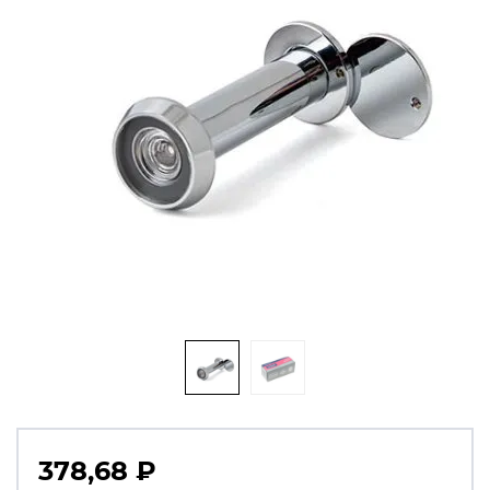
378,68
₽