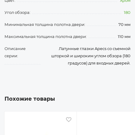
Цвет:
Хром
Угол обзора:
180
Минимальная толщина полотна двери:
70 мм
Максимальная толщина полотна двери:
110 мм
Описание
Латунные глазки Apecs со съемной
серии:
шторкой и широким углом обзора (180
градусов) для входных дверей.
Похожие товары
 избранное
В избранное