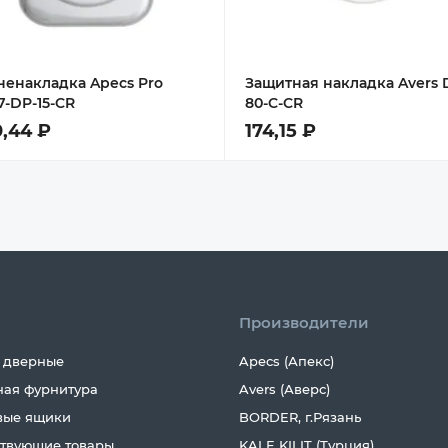
ненакладка Apecs Pro
Защитная накладка Avers 
7-DP-15-CR
80-C-CR
,44 ₽
174,15 ₽
Производители
 дверные
Apecs (Апекс)
ная фурнитура
Avers (Аверс)
вые ящики
BORDER, г.Рязань
ствующие товары
KALE KILIT (Турция)