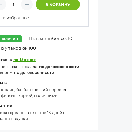
личество товаров
В КОРЗИНУ
Минус
Плюс
В избранное
Шт. в минибоксе: 10
 наличии
 в упаковке: 100
ставка
по Москве
овывоза со склада:
по договоренности
ьером:
по договоренности
лата
 юрлиц: б/н банковский перевод.
 физлиц: картой, наличными
рантии
врат средств в течение 14 дней с
ента покупки