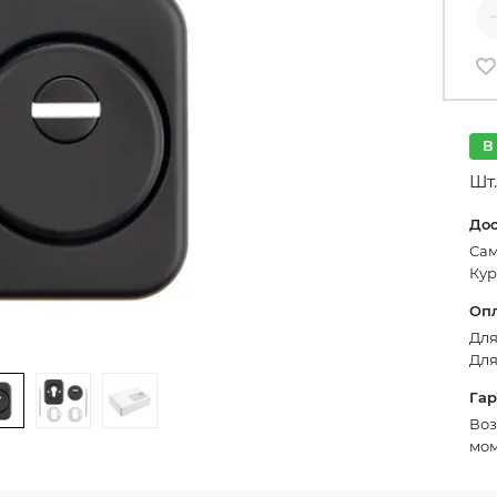
Ко
В
Шт.
До
Сам
Кур
Оп
Для
Для
Га
Воз
мом