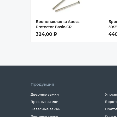
Броненакладка Apecs
Бро
Protector Basic-CR
50/2
324,00 ₽
440
Продукция
Дверные замки
Упоры
Врезные замки
Ворот
Навесные замки
Почто
Дверные ручки
Сопут