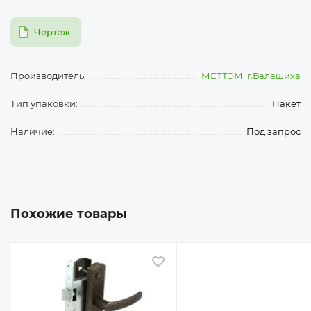
pdf
Чертеж
Производитель:
МЕТТЭМ, г.Балашиха
Тип упаковки:
Пакет
Наличие:
Под запрос
Похожие товары
 избранное
В избранное