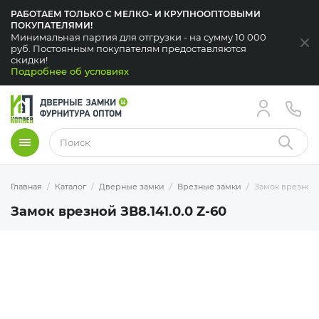
РАБОТАЕМ ТОЛЬКО С МЕЛКО- И КРУПНООПТОВЫМИ
ПОКУПАТЕЛЯМИ!
Минимальная партия для отгрузки - на сумму 10 000
За
руб. Постоянным покупателям предоставляются
скидки!
Подробнее об условиях
Меню
Найти
Главная
Каталог
Дверные замки
Врезные замки
Замок врезной З
Замок врезной ЗВ8.141.0.0 Z-60