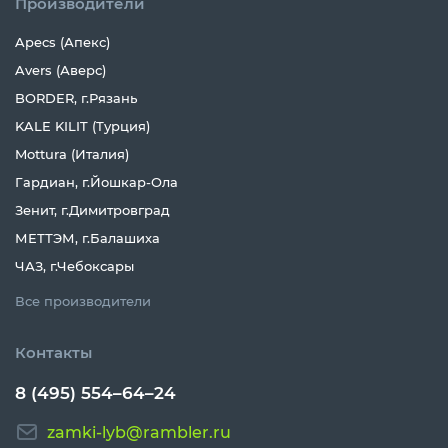
Производители
Apecs (Апекс)
Avers (Аверс)
BORDER, г.Рязань
KALE KILIT (Турция)
Mottura (Италия)
Гардиан, г.Йошкар-Ола
Зенит, г.Димитровград
МЕТТЭМ, г.Балашиха
ЧАЗ, г.Чебоксары
Все производители
Контакты
8 (495) 554–64–24
zamki-lyb@rambler.ru