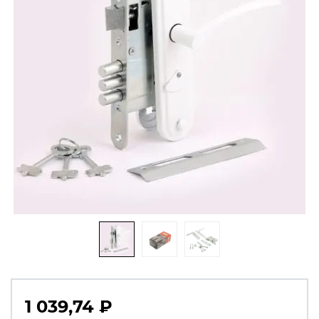
1 039,74
₽