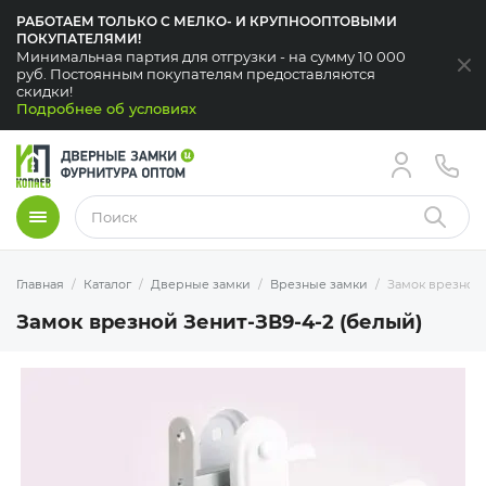
РАБОТАЕМ ТОЛЬКО С МЕЛКО- И КРУПНООПТОВЫМИ
ПОКУПАТЕЛЯМИ!
Минимальная партия для отгрузки - на сумму 10 000
За
руб. Постоянным покупателям предоставляются
скидки!
Подробнее об условиях
Меню
Найти
Главная
Каталог
Дверные замки
Врезные замки
Замок врезной 
Замок врезной Зенит-ЗВ9-4-2 (белый)