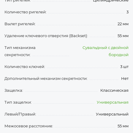
Тип ригелей:
Цилиндрические
Количество ригелей:
3
Вылет ригелей:
22 мм
Удаление ключевого отверстия (Backset):
55 мм
Тип механизма
Сувальдный с двойной
секретности:
бородкой
Количество ключей:
3 шт
Дополнительный механизм секретности:
Нет
Защелка:
Классическая
Тип защелки:
Универсальная
Левый/Правый:
Универсальный
Межосевое расстояние:
55 мм