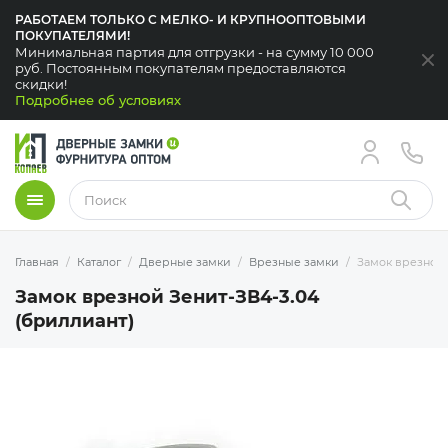
РАБОТАЕМ ТОЛЬКО С МЕЛКО- И КРУПНООПТОВЫМИ
ПОКУПАТЕЛЯМИ!
Минимальная партия для отгрузки - на сумму 10 000
За
руб. Постоянным покупателям предоставляются
скидки!
Подробнее об условиях
Меню
Найти
Главная
Каталог
Дверные замки
Врезные замки
Замок врезной 
Замок врезной Зенит-ЗВ4-3.04
(бриллиант)