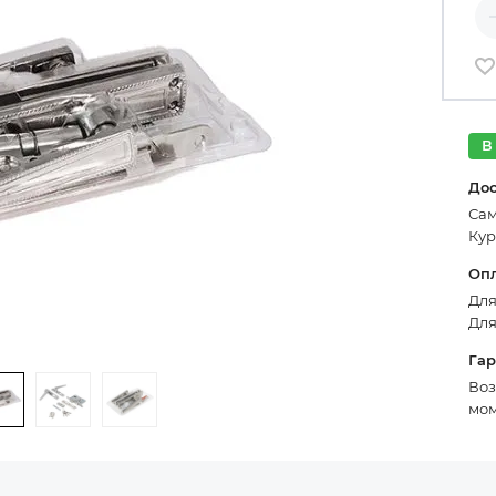
Ко
В
До
Сам
Кур
Оп
Для
Для
Га
Воз
мом