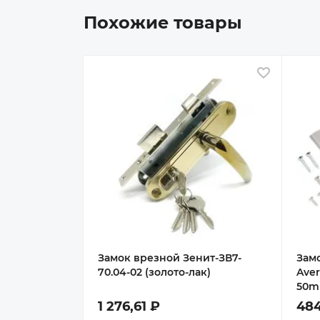
Похожие товары
В избран
Замок врезной Зенит-ЗВ7-
Зам
70.04-02 (золото-лак)
Aver
50m
1 276,61 ₽
484