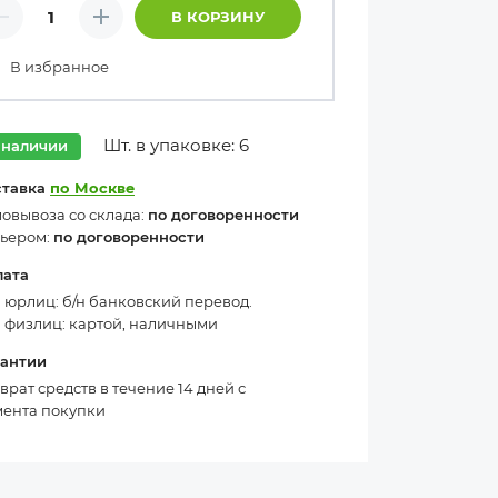
личество товаров
В КОРЗИНУ
Минус
Плюс
В избранное
Шт. в упаковке: 6
 наличии
ставка
по Москве
овывоза со склада:
по договоренности
ьером:
по договоренности
лата
 юрлиц: б/н банковский перевод.
 физлиц: картой, наличными
рантии
врат средств в течение 14 дней с
ента покупки