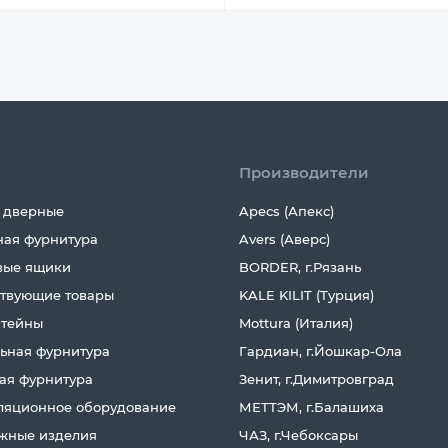
Производители
 дверные
Apecs (Апекс)
ная фурнитура
Avers (Аверс)
вые ящики
BORDER, г.Рязань
ствующие товары
KALE KILIT (Турция)
тейны
Mottura (Италия)
ьная фурнитура
Гардиан, г.Йошкар-Ола
ая фурнитура
Зенит, г.Димитровград
ляционное оборудование
МЕТТЭМ, г.Балашиха
жные изделия
ЧАЗ, г.Чебоксары