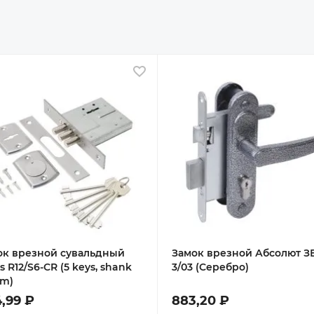
ное
В избранное
ок врезной сувальдный
Замок врезной Абсолют З
s R12/S6-CR (5 keys, shank
3/03 (Серебро)
m)
,99 ₽
883,20 ₽