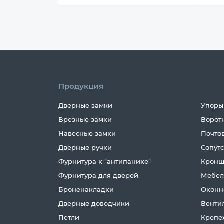
Продукция
Дверные замки
Упоры
Врезные замки
Ворот
Навесные замки
Почто
Дверные ручки
Сопут
Фурнитура к "антипанике"
Кронш
Фурнитура для дверей
Мебел
Броненакладки
Оконн
Дверные доводчики
Венти
Петли
Крепе