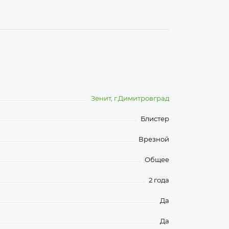
Зенит, г.Димитровград
Блистер
Врезной
Общее
2 года
Да
Да