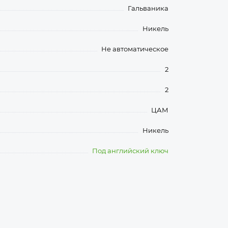
Гальваника
Никель
Не автоматическое
2
2
ЦАМ
Никель
Под английский ключ