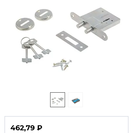
462,79
₽