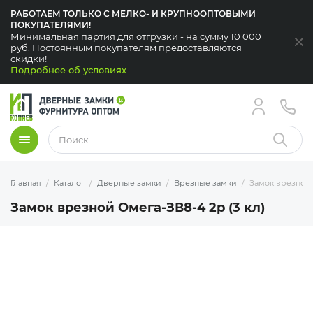
РАБОТАЕМ ТОЛЬКО С МЕЛКО- И КРУПНООПТОВЫМИ
ПОКУПАТЕЛЯМИ!
Минимальная партия для отгрузки - на сумму 10 000
За
руб. Постоянным покупателям предоставляются
скидки!
Подробнее об условиях
Меню
Найти
Главная
Каталог
Дверные замки
Врезные замки
Замок врезной 
Замок врезной Омега-ЗВ8-4 2р (3 кл)