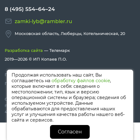
8 (495) 554–64–24
zamki-lyb@rambler.ru
Московская область, Люберцы, Котельническая, 20
Разработка сайта
— Телемарк
2019—2026 ©
ИП Копаев П.О.
Политика конфиденциальности
Продолжая использовать наш сайт, Вы
соглашаетесь на
обработку файлов cookie
,
Политика Cookies
которые включают в себя: сведения о
местоположении; тип, язык и версию
операционной системы и браузера; сведения об
Сайт носит информационный характер и не является
используемом устройстве. Данные
публичной офертой, определяемой положениями Статьи
обрабатываются для предоставления наших
437 (п.2) ГК РФ
услуг и улучшения качества работы нашего веб-
сайта и сервисов.
0
0
Согласен