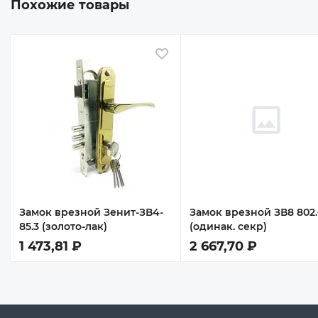
Похожие товары
 избранное
В избранное
Замок врезной Зенит-ЗВ4-
Замок врезной ЗВ8 802.
85.3 (золото-лак)
(одинак. секр)
1 473,81 ₽
2 667,70 ₽