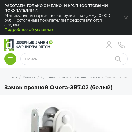
РАБОТАЕМ ТОЛЬКО С МЕЛКО- И КРУПНООПТОВЫМИ
ПОКУПАТЕЛЯМИ!
Минимальная партия для отгрузки - на сумму 10 000
За
руб. Постоянным покупателям предоставляются
скидки!
Подробнее об условиях
Меню
Найти
Главная
Каталог
Дверные замки
Врезные замки
Замок врезной 
Замок врезной Омега-ЗВ7.02 (белый)