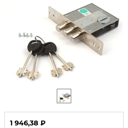
1 946,38
₽