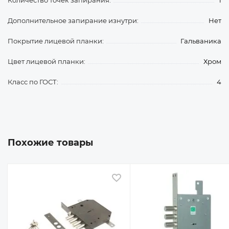
Количество точек запирания:
1
Дополнительное запирание изнутри:
Нет
Покрытие лицевой планки:
Гальваника
Цвет лицевой планки:
Хром
Класс по ГОСТ:
4
Похожие товары
 избранное
В избранное