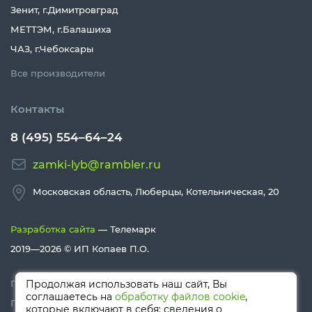
Зенит, г.Димитровград
МЕТТЭМ, г.Балашиха
ЧАЗ, г.Чебоксары
Все производители
Контакты
8 (495) 554–64–24
zamki-lyb@rambler.ru
Московская область, Люберцы, Котельническая, 20
Разработка сайта
— Телемарк
2019—2026 ©
ИП Копаев П.О.
Политика конфиденциальности
Продолжая использовать наш сайт, Вы
соглашаетесь на
обработку файлов cookie
,
Политика Cookies
которые включают в себя: сведения о