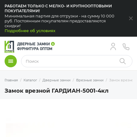
РАБОТАЕМ ТОЛЬКО С МЕЛКО- И КРУПНООПТОВЫМИ
ПОКУПАТЕЛЯМИ!
Минимальная партия для отгрузки - на сумму 10 000
За
руб. Постоянным покупателям предоставляются
скидки!
Подробнее об условиях
Меню
Найти
Главная
Каталог
Дверные замки
Врезные замки
Замок врезной
Замок врезной ГАРДИАН-5001-4кл