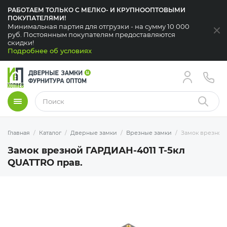
РАБОТАЕМ ТОЛЬКО С МЕЛКО- И КРУПНООПТОВЫМИ
ПОКУПАТЕЛЯМИ!
Минимальная партия для отгрузки - на сумму 10 000
За
руб. Постоянным покупателям предоставляются
скидки!
Подробнее об условиях
Меню
Найти
Главная
Каталог
Дверные замки
Врезные замки
Замок врезной 
Замок врезной ГАРДИАН-4011 Т-5кл
QUATTRO прав.