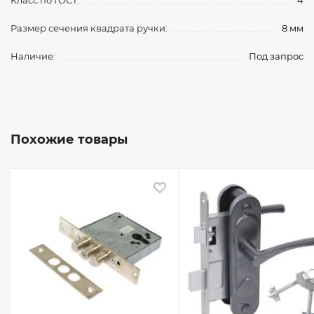
Класс по ГОСТ:
4
Размер сечения квадрата ручки:
8 мм
Наличие:
Под запрос
Похожие товары
 избранное
В избранное