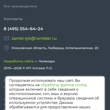
Все производители
Контакты
8 (495) 554–64–24
zamki-lyb@rambler.ru
Московская область, Люберцы, Котельническая, 20
Разработка сайта
— Телемарк
2019—2026 ©
ИП Копаев П.О.
Политика конфиденциальности
Продолжая использовать наш сайт, Вы
соглашаетесь на
обработку файлов cookie
,
Политика Cookies
которые включают в себя: сведения о
местоположении; тип, язык и версию
операционной системы и браузера; сведения об
Сайт носит информационный характер и не является
используемом устройстве. Данные
публичной офертой, определяемой положениями Статьи
обрабатываются для предоставления наших
437 (п.2) ГК РФ