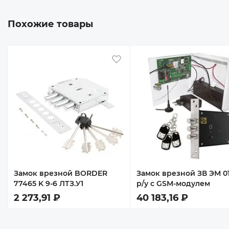
Похожие товары
 избранное
В избранное
Замок врезной BORDER
Замок врезной ЗВ ЭМ 01
77465 K 9-6 ЛТЗ.У1
р/у с GSM-модулем
2 273,91 ₽
40 183,16 ₽