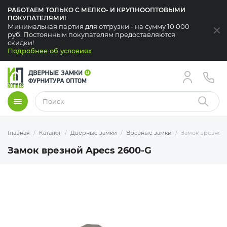
РАБОТАЕМ ТОЛЬКО С МЕЛКО- И КРУПНООПТОВЫМИ
ПОКУПАТЕЛЯМИ!
Минимальная партия для отгрузки - на сумму 10 000
За
руб. Постоянным покупателям предоставляются
скидки!
Подробнее об условиях
Меню
Найти
Главная
Каталог
Дверные замки
Врезные замки
Замок врезной 
Замок врезной Apecs 2600-G