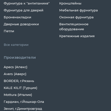
Фурнитура к "антипанике"
Кронштейны
Фурнитура для дверей
Мебельная фурнитура
Броненакладки
Оконная фурнитура
Дверные доводчики
Вентиляционное
оборудование
Петли
Крепежные изделия
Все категории
Производители
Apecs (Апекс)
Avers (Аверс)
BORDER, г.Рязань
KALE KILIT (Турция)
Mottura (Италия)
Гардиан, г.Йошкар-Ола
Зенит, г.Димитровград