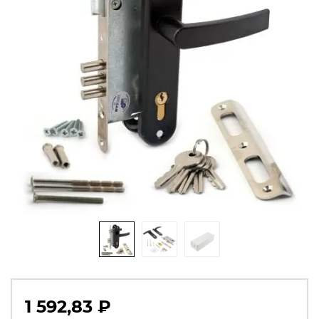
1 592,83
₽