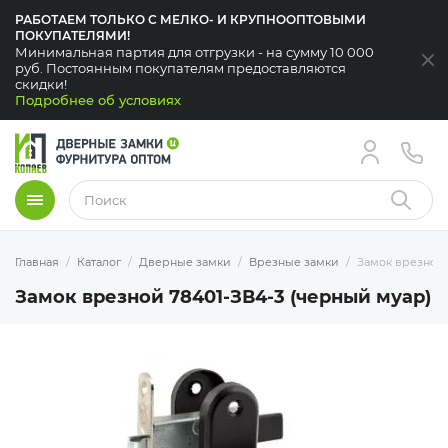
РАБОТАЕМ ТОЛЬКО С МЕЛКО- И КРУПНООПТОВЫМИ
ПОКУПАТЕЛЯМИ!
Минимальная партия для отгрузки - на сумму 10 000
За
руб. Постоянным покупателям предоставляются
скидки!
Подробнее об условиях
Меню
Найти
Главная
Каталог
Дверные замки
Врезные замки
Замок врезной 
Замок врезной 78401-ЗВ4-3 (черный муар)