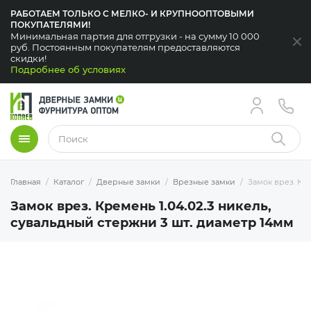
РАБОТАЕМ ТОЛЬКО С МЕЛКО- И КРУПНООПТОВЫМИ
ПОКУПАТЕЛЯМИ!
Минимальная партия для отгрузки - на сумму 10 000
За
руб. Постоянным покупателям предоставляются
скидки!
Подробнее об условиях
Меню
Найти
Главная
Каталог
Дверные замки
Врезные замки
Замок врез. Кре
Замок врез. Кремень 1.04.02.3 никель,
сувальдный стержни 3 шт. диаметр 14мм