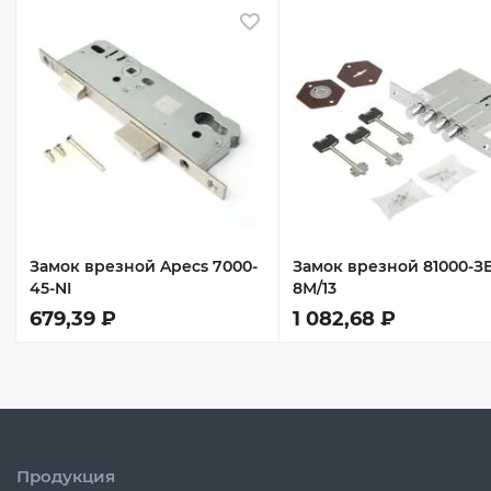
 избранное
В избранное
Замок врезной Apecs 7000-
Замок врезной 81000-З
45-NI
8М/13
679,39 ₽
1 082,68 ₽
Продукция