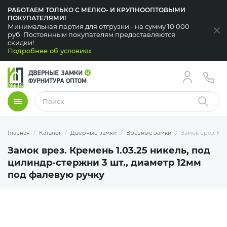
РАБОТАЕМ ТОЛЬКО С МЕЛКО- И КРУПНООПТОВЫМИ
ПОКУПАТЕЛЯМИ!
Минимальная партия для отгрузки - на сумму 10 000
За
руб. Постоянным покупателям предоставляются
скидки!
Подробнее об условиях
Меню
Найти
Главная
Каталог
Дверные замки
Врезные замки
Замок врез. Кр
Замок врез. Кремень 1.03.25 никель, под
цилиндр-стержни 3 шт., диаметр 12мм
под фалевую ручку