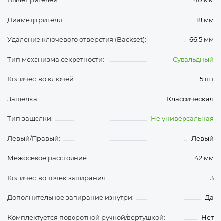
Вылет ригелей:
40 мм
Диаметр ригеля:
18 мм
Удаление ключевого отверстия (Backset):
66.5 мм
Тип механизма секретности:
Сувальдный
Количество ключей:
5 шт
Защелка:
Классическая
Тип защелки:
Не универсальная
Левый/Правый:
Левый
Межосевое расстояние:
42 мм
Количество точек запирания:
3
Дополнительное запирание изнутри:
Да
Комплектуется поворотной ручкой/вертушкой:
Нет