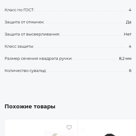
Класс по ГОСТ:
4
Защита от отмычек:
Да
Защита от высверливания:
Нет
Класс защиты:
4
Размер сечения квадрата ручки:
8,2 мм
Количество сувальд:
6
Похожие товары
 избранное
В избранное