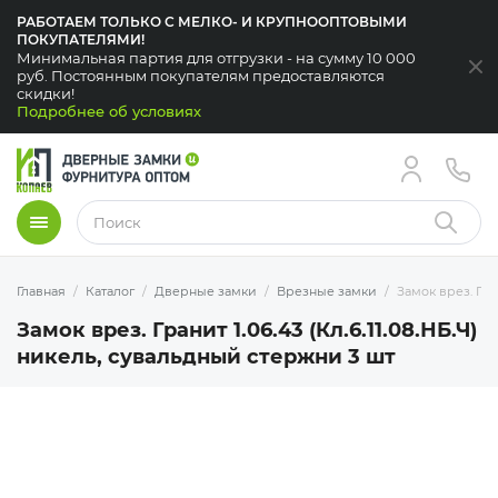
РАБОТАЕМ ТОЛЬКО С МЕЛКО- И КРУПНООПТОВЫМИ
ПОКУПАТЕЛЯМИ!
Минимальная партия для отгрузки - на сумму 10 000
За
руб. Постоянным покупателям предоставляются
скидки!
Подробнее об условиях
Меню
Найти
Главная
Каталог
Дверные замки
Врезные замки
Замок врез. Гра
Замок врез. Гранит 1.06.43 (Кл.6.11.08.НБ.Ч)
никель, сувальдный стержни 3 шт