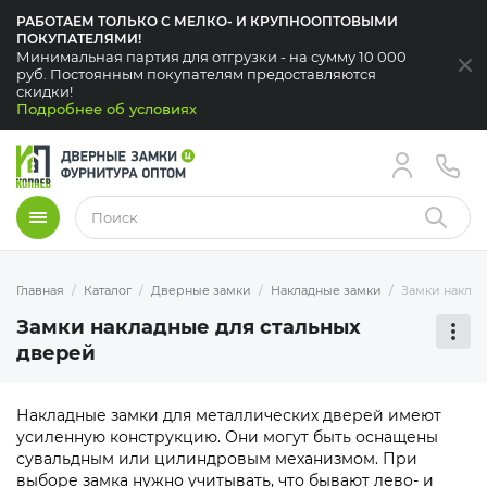
РАБОТАЕМ ТОЛЬКО С МЕЛКО- И КРУПНООПТОВЫМИ
ПОКУПАТЕЛЯМИ!
Минимальная партия для отгрузки - на сумму 10 000
За
руб. Постоянным покупателям предоставляются
скидки!
Подробнее об условиях
Меню
Найти
Главная
Каталог
Дверные замки
Накладные замки
Замки наклад
Замки накладные для стальных
Мен
дверей
Накладные замки для металлических дверей имеют
усиленную конструкцию. Они могут быть оснащены
сувальдным или цилиндровым механизмом. При
выборе замка нужно учитывать, что бывают лево- и