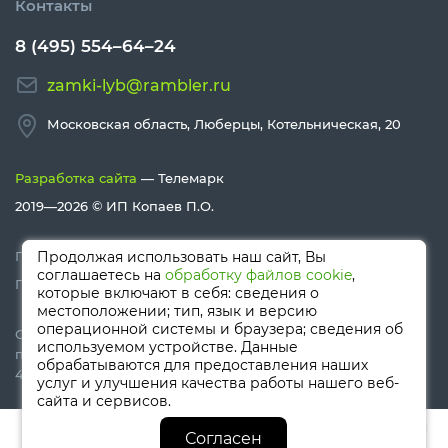
Контакты
8 (495) 554–64–24
zamki-lyb@rambler.ru
Московская область, Люберцы, Котельническая, 20
Разработка сайта
— Телемарк
2019—2026 ©
ИП Копаев П.О.
Политика конфиденциальности
Продолжая использовать наш сайт, Вы
соглашаетесь на
обработку файлов cookie
,
Политика Cookies
которые включают в себя: сведения о
местоположении; тип, язык и версию
операционной системы и браузера; сведения об
Сайт носит информационный характер и не является
используемом устройстве. Данные
публичной офертой, определяемой положениями Статьи
обрабатываются для предоставления наших
437 (п.2) ГК РФ
услуг и улучшения качества работы нашего веб-
сайта и сервисов.
0
0
Согласен