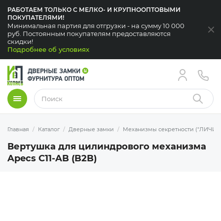
РАБОТАЕМ ТОЛЬКО С МЕЛКО- И КРУПНООПТОВЫМИ
ПОКУПАТЕЛЯМИ!
Минимальная партия для отгрузки - на сумму 10 000
За
руб. Постоянным покупателям предоставляются
скидки!
Подробнее об условиях
Меню
Найти
Главная
Каталог
Дверные замки
Механизмы секретности ("ЛИЧИН
Вертушка для цилиндрового механизма
Apecs C11-AB (B2B)