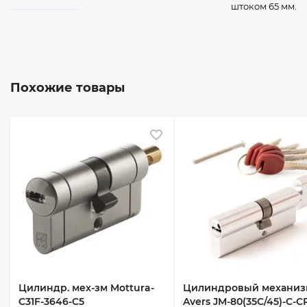
штоком 65 мм.
Похожие товары
 избранное
В избранное
Цилиндр. мех-зм Mottura-
Цилиндровый механиз
C31F-3646-C5
Avers JM-80(35C/45)-C-C