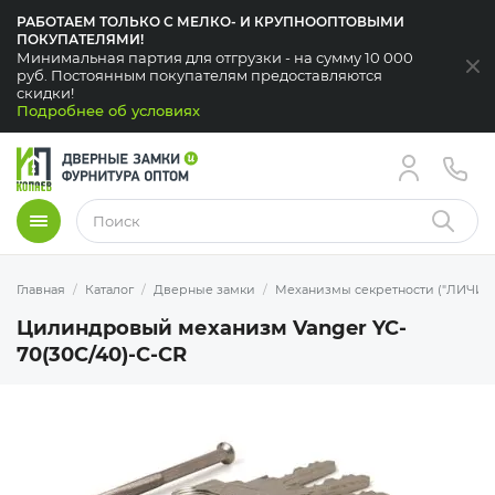
РАБОТАЕМ ТОЛЬКО С МЕЛКО- И КРУПНООПТОВЫМИ
ПОКУПАТЕЛЯМИ!
Минимальная партия для отгрузки - на сумму 10 000
За
руб. Постоянным покупателям предоставляются
скидки!
Подробнее об условиях
Меню
Найти
Главная
Каталог
Дверные замки
Механизмы секретности ("ЛИЧИН
Цилиндровый механизм Vanger YC-
70(30C/40)-C-CR