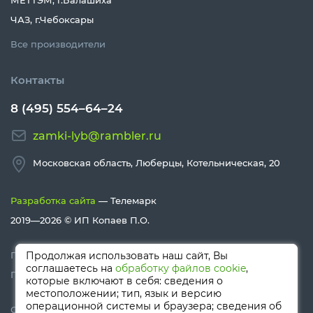
МЕТТЭМ, г.Балашиха
ЧАЗ, г.Чебоксары
Все производители
Контакты
8 (495) 554–64–24
zamki-lyb@rambler.ru
Московская область, Люберцы, Котельническая, 20
Разработка сайта
— Телемарк
2019—2026 ©
ИП Копаев П.О.
Политика конфиденциальности
Продолжая использовать наш сайт, Вы
соглашаетесь на
обработку файлов cookie
,
Политика Cookies
которые включают в себя: сведения о
местоположении; тип, язык и версию
операционной системы и браузера; сведения об
Сайт носит информационный характер и не является