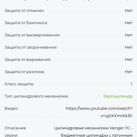
Защита от отмычек:
Нет
Защита от бампинга:
Нет
Защита от высверливания:
Нет
Защита от сворачивания:
Нет
Защита от вырывания:
Нет
Защита от разлома:
Нет
Класс защиты:
1
Тип цилиндрового механизма:
Евроцилиндр
Видео:
https://www.youtube.com/watch?
v=igSXXmrXk30
Описание
Цилиндровые механизмы Vanger YC -
серии:
бюджетные цилиндры с латунным