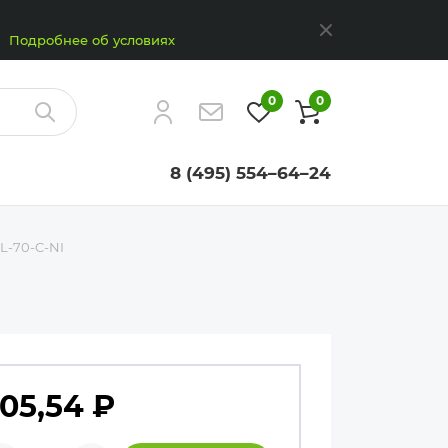
Закрыть
Подробнее об условиях
0
0
Найти
8 (495) 554–64–24
L-70-C-NI
05,54
₽