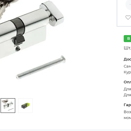
Ко
В
Шт.
До
Сам
Кур
Оп
Для
Для
Га
Воз
мом