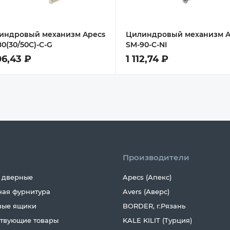
индровый механизм Apecs
Цилиндровый механизм A
0(30/50C)-C-G
SM-90-C-NI
06,43 ₽
1 112,74 ₽
Производители
 дверные
Apecs (Апекс)
ная фурнитура
Avers (Аверс)
вые ящики
BORDER, г.Рязань
ствующие товары
KALE KILIT (Турция)