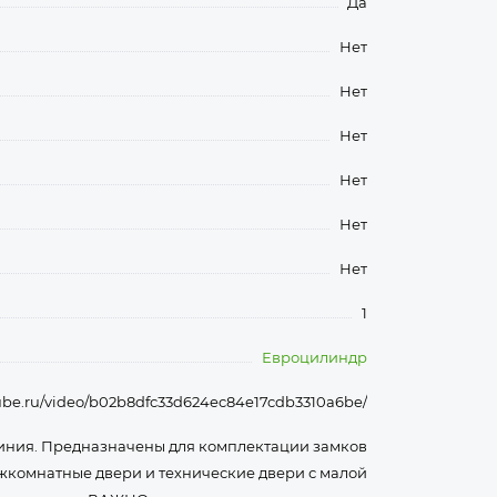
Да
Нет
Нет
Нет
Нет
Нет
Нет
1
Евроцилиндр
utube.ru/video/b02b8dfc33d624ec84e17cdb3310a6be/
иния. Предназначены для комплектации замков
ежкомнатные двери и технические двери с малой