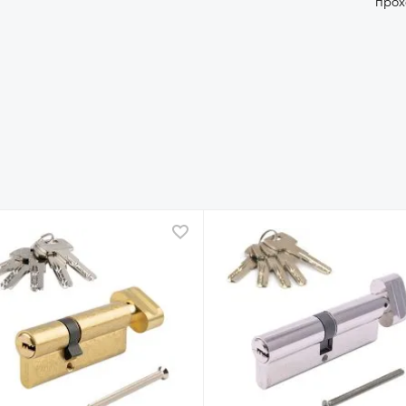
прох
ное
В избранное