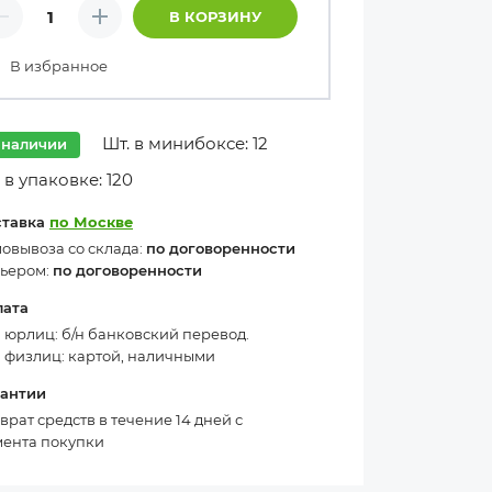
личество товаров
В КОРЗИНУ
Минус
Плюс
В избранное
Шт. в минибоксе: 12
 наличии
 в упаковке: 120
ставка
по Москве
овывоза со склада:
по договоренности
ьером:
по договоренности
лата
 юрлиц: б/н банковский перевод.
 физлиц: картой, наличными
рантии
врат средств в течение 14 дней с
ента покупки