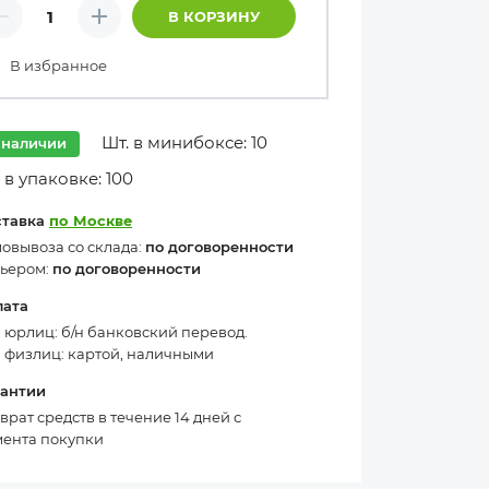
личество товаров
В КОРЗИНУ
Минус
Плюс
В избранное
Шт. в минибоксе: 10
 наличии
 в упаковке: 100
ставка
по Москве
овывоза со склада:
по договоренности
ьером:
по договоренности
лата
 юрлиц: б/н банковский перевод.
 физлиц: картой, наличными
рантии
врат средств в течение 14 дней с
ента покупки