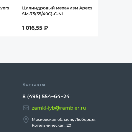
vers
Цилиндровый механизм Apecs
SM-75(35/40C)-C-NI
1 016,55 ₽
Контакты
8 (495) 554–64–24
zamki-lyb@rambler.ru
Московская область, Люберцы,
Котельническая, 20