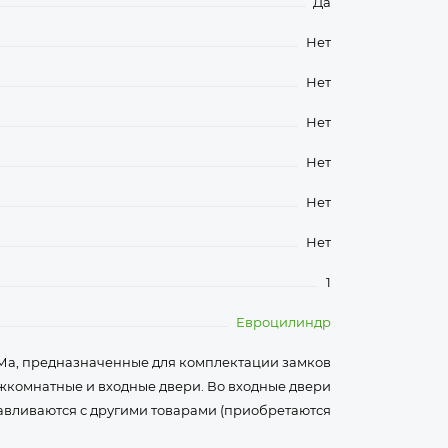
Да
Нет
Нет
Нет
Нет
Нет
Нет
1
Евроцилиндр
Ма, предназначенные для комплектации замков
ежкомнатные и входные двери. Во входные двери
авливаются с другими товарами (приобретаются