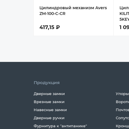
Цилиндровый механизм Avers
Цил
ZM-100-C-CR
KILI
5KE
417,15 ₽
1 0
Продукция
Дверные замки
Упоры
Врезные замки
Ворот
Навесные замки
Почто
Дверные ручки
Сопут
Фурнитура к "антипанике"
Кронш