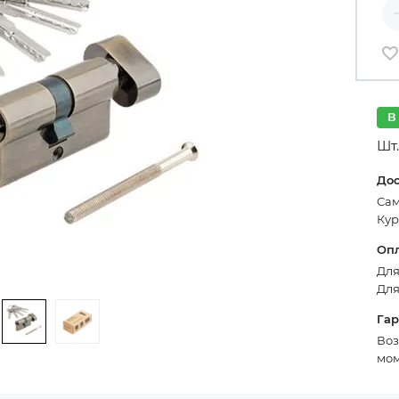
Ко
В
Шт.
До
Сам
Кур
Оп
Для
Для
Га
Воз
мом