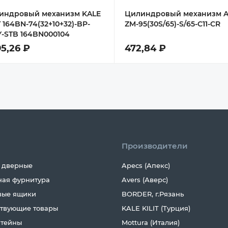
индровый механизм KALE
Цилиндровый механизм A
T 164BN-74(32+10+32)-BP-
ZM-95(30S/65)-S/65-C11-CR
Y-STB 164BN000104
95,26 ₽
472,84 ₽
Производители
 дверные
Apecs (Апекс)
ная фурнитура
Avers (Аверс)
вые ящики
BORDER, г.Рязань
ствующие товары
KALE KILIT (Турция)
тейны
Mottura (Италия)