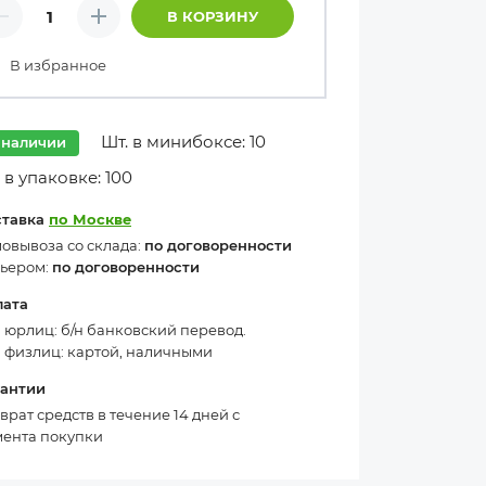
личество товаров
В КОРЗИНУ
Минус
Плюс
В избранное
Шт. в минибоксе: 10
 наличии
 в упаковке: 100
ставка
по Москве
овывоза со склада:
по договоренности
ьером:
по договоренности
лата
 юрлиц: б/н банковский перевод.
 физлиц: картой, наличными
рантии
врат средств в течение 14 дней с
ента покупки