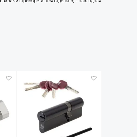
товарами (приобретаются отдельно): - накладная
В избранное
В избранное