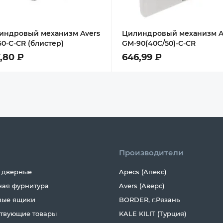
индровый механизм Avers
Цилиндровый механизм A
0-C-CR (блистер)
GM-90(40C/50)-C-CR
,80 ₽
646,99 ₽
Производители
 дверные
Apecs (Апекс)
ная фурнитура
Avers (Аверс)
вые ящики
BORDER, г.Рязань
ствующие товары
KALE KILIT (Турция)