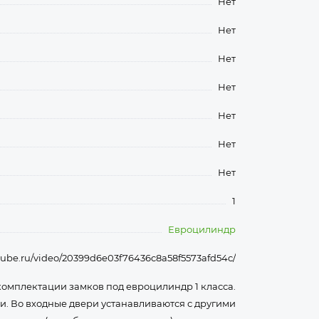
Нет
Нет
Нет
Нет
Нет
Нет
Нет
1
Евроцилиндр
utube.ru/video/20399d6e03f76436c8a58f5573afd54c/
омплектации замков под евроцилиндр 1 класса.
и. Во входные двери устанавливаются с другими