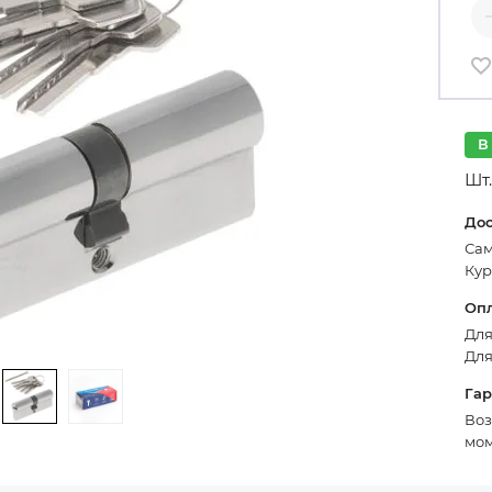
Ко
В
Шт.
До
Сам
Кур
Оп
Для
Для
Га
Воз
мом