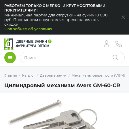
РАБОТАЕМ ТОЛЬКО С МЕЛКО- И КРУПНООПТОВЫМИ
ПОКУПАТЕЛЯМИ!
Минимальная партия для отгрузки - на сумму 10 000
За
руб. Постоянным покупателям предоставляются
скидки!
Подробнее об условиях
Меню
Найти
Главная
Каталог
Дверные замки
Механизмы секретности ("ЛИЧИН
Цилиндровый механизм Avers GM-60-CR