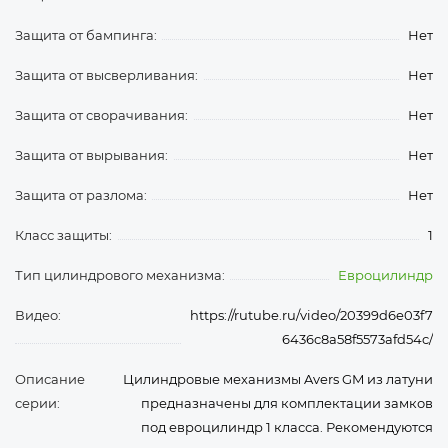
Защита от бампинга:
Нет
Защита от высверливания:
Нет
Защита от сворачивания:
Нет
Защита от вырывания:
Нет
Защита от разлома:
Нет
Класс защиты:
1
Тип цилиндрового механизма:
Евроцилиндр
Видео:
https://rutube.ru/video/20399d6e03f7
6436c8a58f5573afd54c/
Описание
Цилиндровые механизмы Avers GM из латуни
серии:
предназначены для комплектации замков
под евроцилиндр 1 класса. Рекомендуются