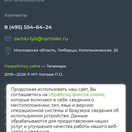
Все производители
Контакты
8 (495) 554–64–24
zamki-lyb@rambler.ru
Московская область, Люберцы, Котельническая, 20
Разработка сайта
— Телемарк
2019—2026 ©
ИП Копаев П.О.
Политика конфиденциальности
Продолжая использовать наш сайт, Вы
соглашаетесь на
обработку файлов cookie
,
Политика Cookies
которые включают в себя: сведения о
местоположении; тип, язык и версию
операционной системы и браузера; сведения об
Сайт носит информационный характер и не является
используемом устройстве. Данные
публичной офертой, определяемой положениями Статьи
обрабатываются для предоставления наших
437 (п.2) ГК РФ
услуг и улучшения качества работы нашего веб-
сайта и сервисов.