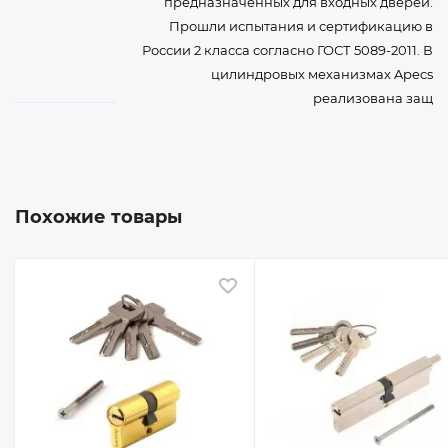
предназначенных для входных дверей.
Прошли испытания и сертификацию в
России 2 класса согласно ГОСТ 5089-2011. В
цилиндровых механизмах Apecs
реализована защ
Похожие товары
 избранное
В избранное