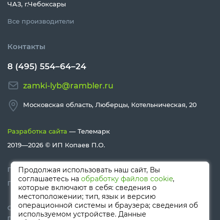
ЧАЗ, г.Чебоксары
Все производители
Контакты
8 (495) 554–64–24
zamki-lyb@rambler.ru
Московская область, Люберцы, Котельническая, 20
Разработка сайта
— Телемарк
2019—2026 ©
ИП Копаев П.О.
Политика конфиденциальности
Продолжая использовать наш сайт, Вы
соглашаетесь на
обработку файлов cookie
,
Политика Cookies
которые включают в себя: сведения о
местоположении; тип, язык и версию
операционной системы и браузера; сведения об
Сайт носит информационный характер и не является
используемом устройстве. Данные
публичной офертой, определяемой положениями Статьи