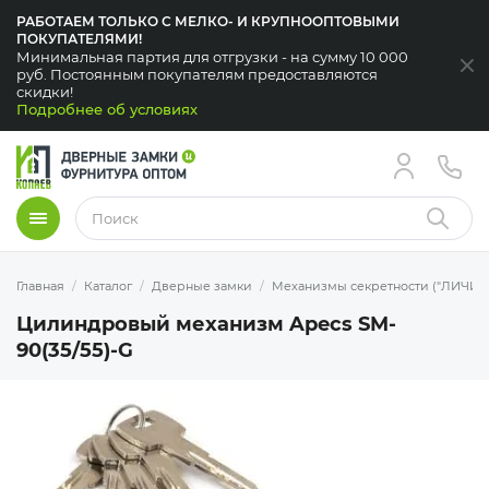
РАБОТАЕМ ТОЛЬКО С МЕЛКО- И КРУПНООПТОВЫМИ
ПОКУПАТЕЛЯМИ!
Минимальная партия для отгрузки - на сумму 10 000
За
руб. Постоянным покупателям предоставляются
скидки!
Подробнее об условиях
Меню
Найти
Главная
Каталог
Дверные замки
Механизмы секретности ("ЛИЧИН
Цилиндровый механизм Apecs SM-
90(35/55)-G