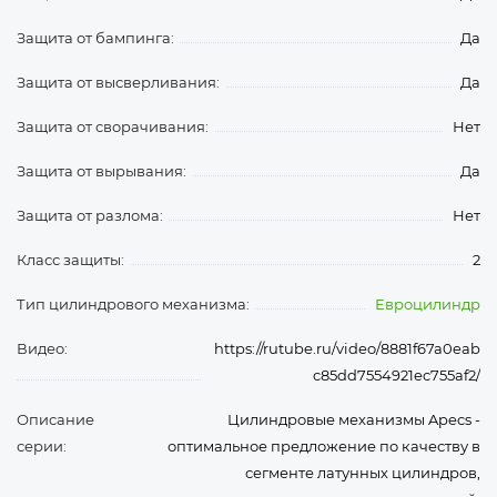
Защита от бампинга:
Да
Защита от высверливания:
Да
Защита от сворачивания:
Нет
Защита от вырывания:
Да
Защита от разлома:
Нет
Класс защиты:
2
Тип цилиндрового механизма:
Евроцилиндр
Видео:
https://rutube.ru/video/8881f67a0eab
c85dd7554921ec755af2/
Описание
Цилиндровые механизмы Apecs -
серии:
оптимальное предложение по качеству в
сегменте латунных цилиндров,