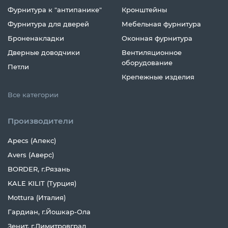
Фурнитура к "антипанике"
Кронштейны
Фурнитура для дверей
Мебельная фурнитура
Броненакладки
Оконная фурнитура
Дверные доводчики
Вентиляционное
оборудование
Петли
Крепежные изделия
Все категории
Производители
Apecs (Апекс)
Avers (Аверс)
BORDER, г.Рязань
KALE KILIT (Турция)
Mottura (Италия)
Гардиан, г.Йошкар-Ола
Зенит, г.Димитровград