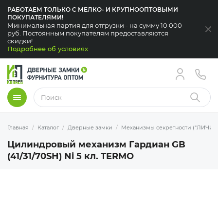
РАБОТАЕМ ТОЛЬКО С МЕЛКО- И КРУПНООПТОВЫМИ
ПОКУПАТЕЛЯМИ!
Минимальная партия для отгрузки - на сумму 10 000
За
руб. Постоянным покупателям предоставляются
скидки!
Подробнее об условиях
Меню
Найти
Главная
Каталог
Дверные замки
Механизмы секретности ("ЛИЧИН
Цилиндровый механизм Гардиан GB
(41/31/70SH) Ni 5 кл. TERMО