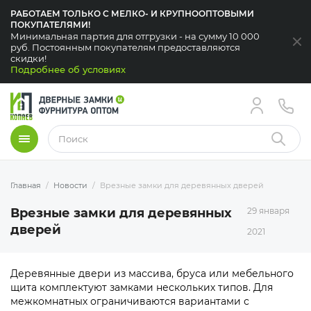
РАБОТАЕМ ТОЛЬКО С МЕЛКО- И КРУПНООПТОВЫМИ
ПОКУПАТЕЛЯМИ!
Минимальная партия для отгрузки - на сумму 10 000
За
руб. Постоянным покупателям предоставляются
скидки!
Подробнее об условиях
Меню
Найти
Главная
Новости
Врезные замки для деревянных дверей
Врезные замки для деревянных
29 января
дверей
2021
Деревянные двери из массива, бруса или мебельного
щита комплектуют замками нескольких типов. Для
межкомнатных ограничиваются вариантами с