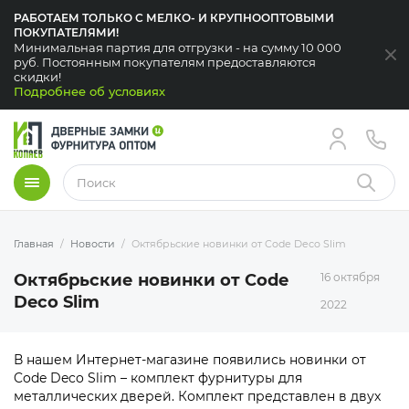
РАБОТАЕМ ТОЛЬКО С МЕЛКО- И КРУПНООПТОВЫМИ
ПОКУПАТЕЛЯМИ!
Минимальная партия для отгрузки - на сумму 10 000
За
руб. Постоянным покупателям предоставляются
скидки!
Подробнее об условиях
Меню
Найти
Главная
Новости
Октябрьские новинки от Code Deco Slim
Октябрьские новинки от Code
16 октября
Deco Slim
2022
В нашем Интернет-магазине появились новинки от
Code Deco Slim – комплект фурнитуры для
металлических дверей. Комплект представлен в двух