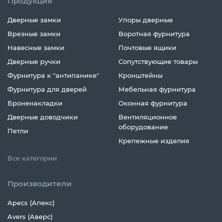
Продукция
Дверные замки
Упоры дверные
Врезные замки
Воротная фурнитура
Навесные замки
Почтовые ящики
Дверные ручки
Сопутствующие товары
Фурнитура к "антипанике"
Кронштейны
Фурнитура для дверей
Мебельная фурнитура
Броненакладки
Оконная фурнитура
Дверные доводчики
Вентиляционное
оборудование
Петли
Крепежные изделия
Все категории
Производители
Apecs (Апекс)
Avers (Аверс)